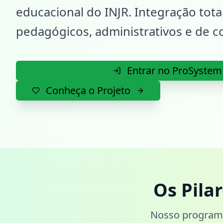
educacional do INJR. Integração tot
pedagógicos, administrativos e de 
Entrar no ProSystem
Conheça o Projeto
Os Pila
Nosso programa