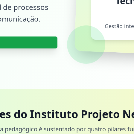
Tecn
al de processos
comunicação.
Gestão int
res do Instituto Projeto N
 pedagógico é sustentado por quatro pilares f