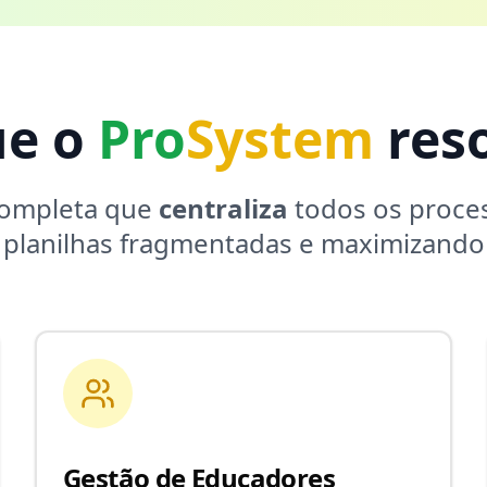
ue o
Pro
System
reso
completa que
centraliza
todos os proces
 planilhas fragmentadas e maximizando 
Gestão de Educadores