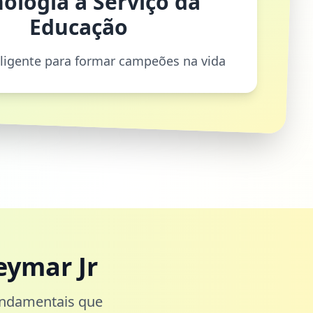
ologia a Serviço da
Educação
eligente para formar campeões na vida
eymar Jr
undamentais que