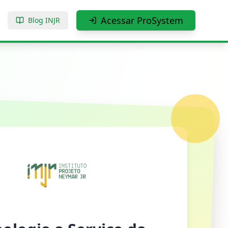
Acessar ProSystem
Blog INJR