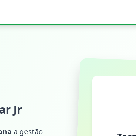
r Jr
iona
a gestão