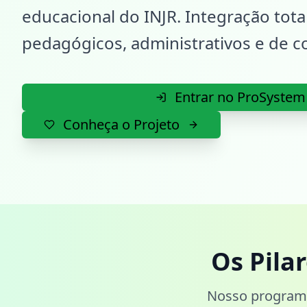
educacional do INJR. Integração tot
pedagógicos, administrativos e de 
Entrar no ProSystem
Conheça o Projeto
Os Pila
Nosso programa