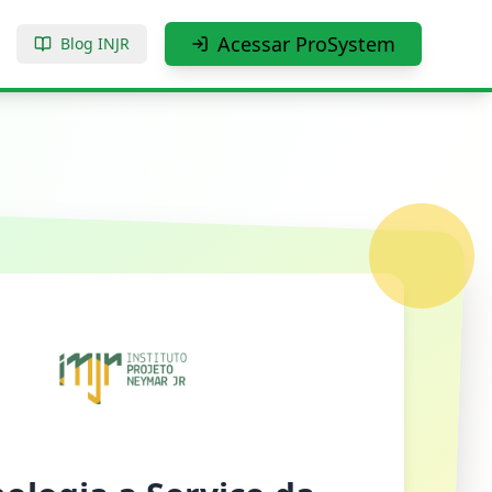
Acessar ProSystem
Blog INJR