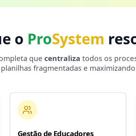
ue o
Pro
System
reso
completa que
centraliza
todos os proces
 planilhas fragmentadas e maximizando 
Gestão de Educadores