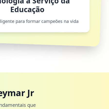
ologia a Serviço da
Educação
eligente para formar campeões na vida
eymar Jr
undamentais que