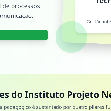
Tecn
al de processos
comunicação.
Gestão int
res do Instituto Projeto N
 pedagógico é sustentado por quatro pilares f