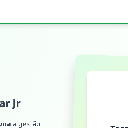
r Jr
iona
a gestão