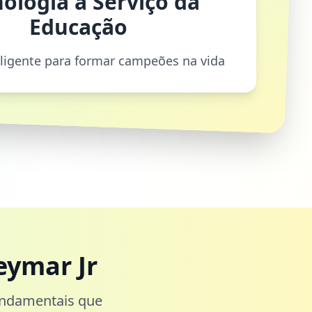
ologia a Serviço da
Educação
eligente para formar campeões na vida
eymar Jr
undamentais que