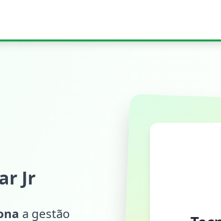
r Jr
iona
a gestão