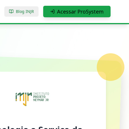
Acessar ProSystem
Blog INJR