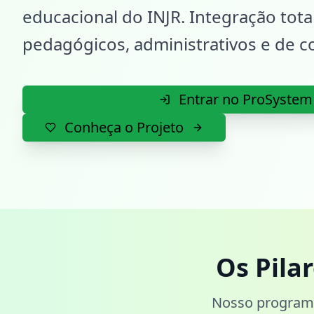
educacional do INJR. Integração tot
pedagógicos, administrativos e de 
Entrar no ProSystem
Conheça o Projeto
Os Pila
Nosso programa