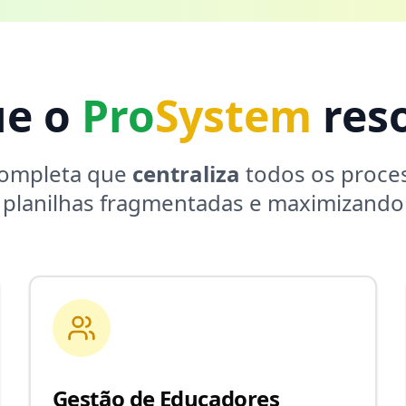
ue o
Pro
System
reso
completa que
centraliza
todos os proces
 planilhas fragmentadas e maximizando 
Gestão de Educadores