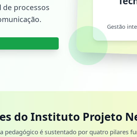
Tecn
al de processos
comunicação.
Gestão int
res do Instituto Projeto N
 pedagógico é sustentado por quatro pilares f