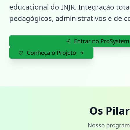
educacional do INJR. Integração tot
pedagógicos, administrativos e de 
Entrar no ProSystem
Conheça o Projeto
Os Pila
Nosso programa