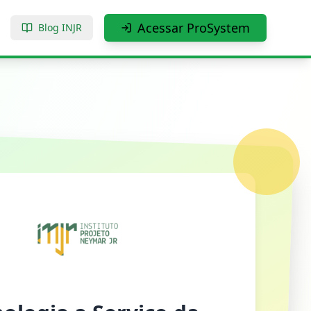
Acessar ProSystem
Blog INJR