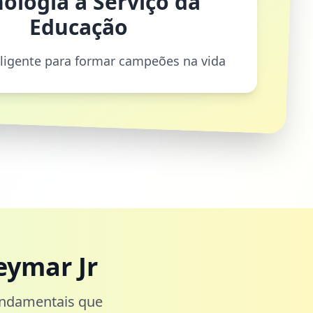
ologia a Serviço da
Educação
eligente para formar campeões na vida
eymar Jr
undamentais que