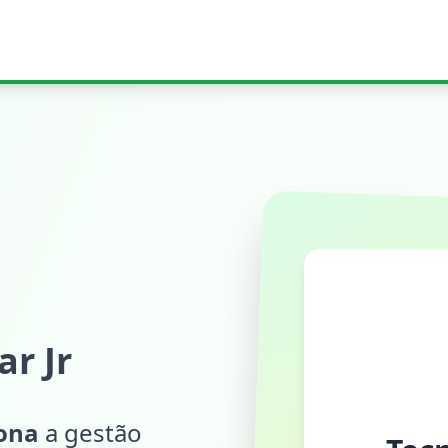
r Jr
iona
a gestão