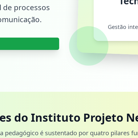
Tecn
al de processos
comunicação.
Gestão int
res do Instituto Projeto N
 pedagógico é sustentado por quatro pilares f