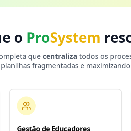
ue o
Pro
System
reso
completa que
centraliza
todos os proces
 planilhas fragmentadas e maximizando 
Gestão de Educadores