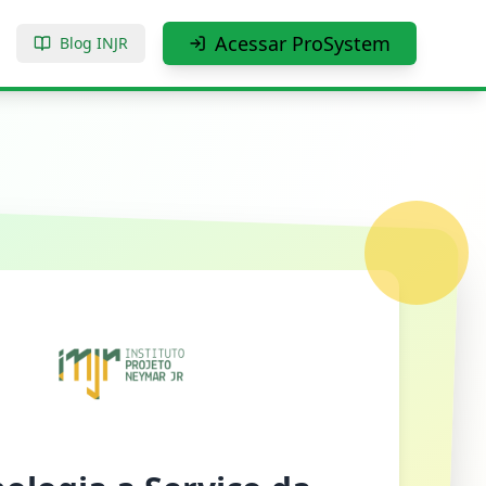
Acessar ProSystem
Blog INJR