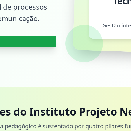
Tecn
al de processos
comunicação.
Gestão int
res do Instituto Projeto N
 pedagógico é sustentado por quatro pilares f