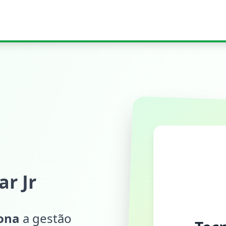
r Jr
iona
a gestão