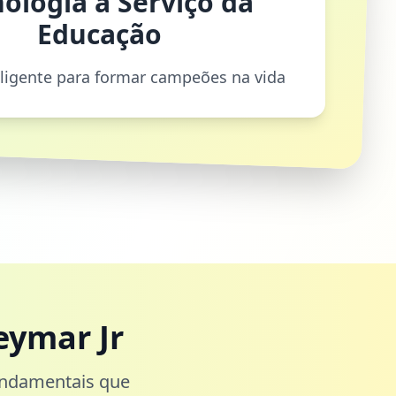
ologia a Serviço da
Educação
eligente para formar campeões na vida
eymar Jr
undamentais que