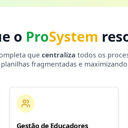
ue o
Pro
System
reso
completa que
centraliza
todos os proces
 planilhas fragmentadas e maximizando 
Gestão de Educadores