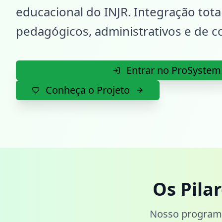
educacional do INJR. Integração tot
pedagógicos, administrativos e de 
Entrar no ProSystem
Conheça o Projeto
Os Pila
Nosso programa